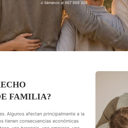
o llámanos al
667 959 309
RECHO
E FAMILIA?
les. Algunos afectan principalmente a la
tros tienen consecuencias económicas