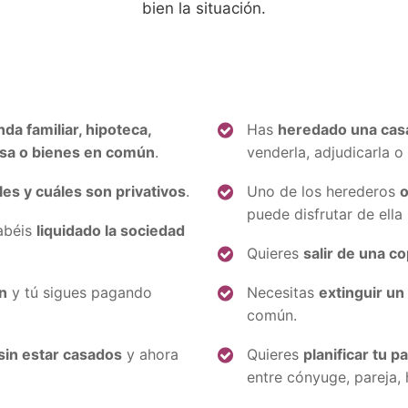
bien la situación.
nda familiar, hipoteca,
Has
heredado una cas
esa o bienes en común
.
venderla, adjudicarla o 
es y cuáles son privativos
.
Uno de los herederos
o
puede disfrutar de ella
habéis
liquidado la sociedad
Quieres
salir de una c
n
y tú sigues pagando
Necesitas
extinguir u
común.
 sin estar casados
y ahora
Quieres
planificar tu p
entre cónyuge, pareja, 