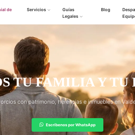
ial de
Servicios
Guías
Blog
Despa
Legales
Equip
 TU FAMILIA Y TU
ivorcios con patrimonio, herencias e inmuebles en Vald
Escríbenos por WhatsApp