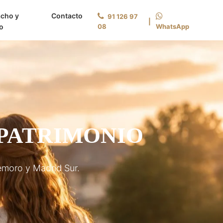
cho y
Contacto
91 126 97
|
o
08
WhatsApp
 PATRIMONIO
emoro y Madrid Sur.